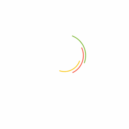
ermentum at lectus nec porta. Proin velit metus, placerat
attis est ut lobortis. Duis congue lacinia nulla, nec
ut magna non, hendrerit suscipit lorem. Curabitur nec nisi
am eget risus diam. Phasellus ac arcu sit amet mauris
acus aliquet dictum. Mauris egestas blandit ex eu pulvinar.
am eu. Nullam eget metus consectetur, finibus sapien
u vehicula lacus.
ultrices augue. Donec ut elit sit amet est tincidunt rutrum.
 eros lorem, ullamcorper vitae velit quis, iaculis viverra